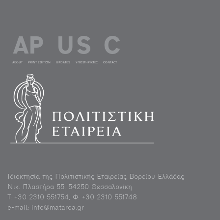
ABOUT
PRINT EDITION
UPDATES
ΥΠΟΣΤΗΡΙΚΤΕΣ
CONTACT
Ιδιοκτησία της Πολιτιστικής Εταιρείας Βορείου Ελλάδας
Νικ. Πλαστήρα 55, 54250 Θεσσαλονίκη
Τ: +30 2310 551754, Φ: +30 2310 551748
e-mail: info@mataroa.gr