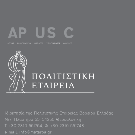
ABOUT
PRINT EDITION
UPDATES
ΥΠΟΣΤΗΡΙΚΤΕΣ
CONTACT
Ιδιοκτησία της Πολιτιστικής Εταιρείας Βορείου Ελλάδας
Νικ. Πλαστήρα 55, 54250 Θεσσαλονίκη
Τ: +30 2310 551754, Φ: +30 2310 551748
e-mail: info@mataroa.gr