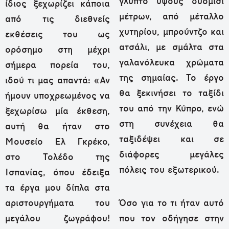
γλυπτό ύψους δυόμισι
ίδιος ξεχωρίζει κάποια
μέτρων, από μέταλλο
από τις διεθνείς
χυτηρίου, μπρούντζο και
εκθέσεις του ως
ατσάλι, με σμάλτα στα
ορόσημο στη μέχρι
γαλανόλευκα χρώματα
σήμερα πορεία του,
της σημαίας. Το έργο
ιδού τι μας απαντά: «Αν
θα ξεκινήσει το ταξίδι
ήμουν υποχρεωμένος να
του από την Κύπρο, ενώ
ξεχωρίσω μία έκθεση,
στη συνέχεια θα
αυτή θα ήταν στο
ταξιδέψει και σε
Μουσείο Ελ Γκρέκο,
διάφορες μεγάλες
στο Τολέδο της
πόλεις του εξωτερικού.
Ισπανίας, όπου έδειξα
τα έργα μου δίπλα στα
αριστουργήματα του
Όσο για το τι ήταν αυτό
μεγάλου ζωγράφου!
που τον οδήγησε στην