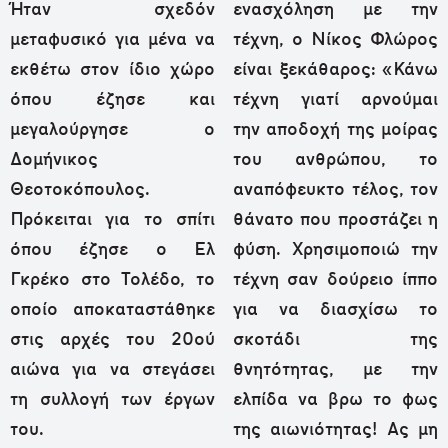
Ήταν σχεδόν
ενασχόληση με την
μεταφυσικό για μένα να
τέχνη, ο Νίκος Φλώρος
εκθέτω στον ίδιο χώρο
είναι ξεκάθαρος: «Κάνω
όπου έζησε και
τέχνη γιατί αρνούμαι
μεγαλούργησε ο
την αποδοχή της μοίρας
Δομήνικος
του ανθρώπου, το
Θεοτοκόπουλος.
αναπόφευκτο τέλος, τον
Πρόκειται για το σπίτι
θάνατο που προστάζει η
όπου έζησε ο Ελ
φύση. Χρησιμοποιώ την
Γκρέκο στο Τολέδο, το
τέχνη σαν δούρειο ίππο
οποίο αποκαταστάθηκε
για να διασχίσω το
στις αρχές του 20ού
σκοτάδι της
αιώνα για να στεγάσει
θνητότητας, με την
τη συλλογή των έργων
ελπίδα να βρω το φως
του.
της αιωνιότητας! Ας μη