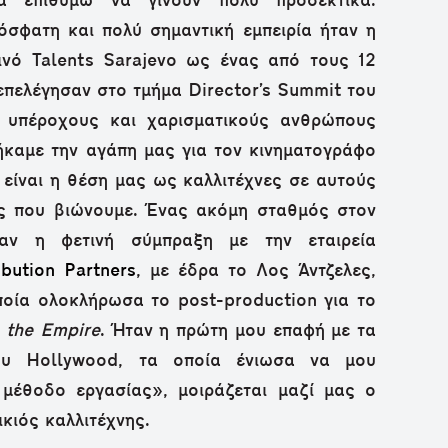
α επιθυμώ να γίνουν πολύ προσεκτικά.
όσφατη και πολύ σημαντική εμπειρία ήταν η
ινό Talents Sarajevo ως ένας από τους 12
επελέγησαν στο τμήμα Director’s Summit του
 υπέροχους και χαρισματικούς ανθρώπους
τήκαμε την αγάπη μας για τον κινηματογράφο
α είναι η θέση μας ως καλλιτέχνες σε αυτούς
ύς που βιώνουμε. Ένας ακόμη σταθμός στον
ταν η φετινή σύμπραξη με την εταιρεία
ibution Partners
, με έδρα το Λος Άντζελες,
ποία ολοκλήρωσα το post-production για το
 the Empire
. Ήταν η πρώτη μου επαφή με τα
ου Hollywood, τα οποία ένιωσα να μου
 μέθοδο εργασίας», μοιράζεται μαζί μας ο
κιός καλλιτέχνης.