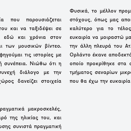
Φυσικά, το μέλλον προμ
α που παρουσιάζεται
στόχους, όπως μας απο
του και να ταξιδέψει σε
καλύτερο για το τέλο
ι εδώ και χρόνια στον
ευκαιρία να μοιραστώ μ
ι των μουσικών βίντεο.
την άλλη πλευρά του Ατ
ηγούμαι τις ιστορίες με
Ορλάντο έκανε αποδεκτό
κή συνέπεια. Νιώθω ότι η
οποίο προκρίθηκε στα 
συνεχή διάλογο με την
τμήματος σεναρίων μικρ
ώρος δανείζει στοιχεία
που θα έχω την ευκαιρία
ραγματικά μακροσκελές,
ρό της ηλικίας του, και
ωσης συνιστά πραγματική