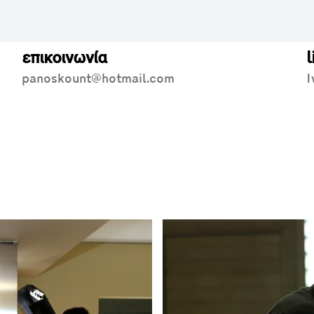
επικοινωνία
l
panoskount@hotmail.com
I