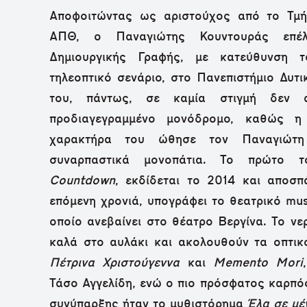
Αποφοιτώντας ως αριστούχος από το Τμή
ΑΠΘ, ο Παναγιώτης Κουντουράς επέλ
Δημιουργικής Γραφής, με κατεύθυνση τ
τηλεοπτικό σενάριο, στο Πανεπιστήμιο Δυτ
του, πάντως, σε καμία στιγμή δεν α
προδιαγεγραμμένο μονόδρομο, καθώς η
χαρακτήρα του ώθησε τον Παναγιώτη 
συναρπαστικά μονοπάτια. To πρώτο τ
Countdown
, εκδίδεται το 2014 και αποσπ
επόμενη χρονιά, υπογράφει το θεατρικό mu
οποίο ανεβαίνει στο θέατρο Βεργίνα. Το νερ
καλά στο αυλάκι και ακολουθούν τα οπτι
Πέτρινα Χριστούγεννα
και
Memento Mori
Τάσο Αγγελίδη, ενώ ο πιο πρόσφατος καρπό
συνύπαρξης ήταν το μυθιστόρημα
Έλα σε μέ