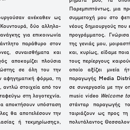
βήματά μου, τα οποί
Παρεμπιπτόντως, μια πρ
τουργούσαν ανέκαθεν ως
συμμετοχή μου στο φετ
 Κουντουρά, δύο αλληλο-
νέους δημιουργούς που 
ανάγκης για επικοινωνία
προγράμματος. Γνώρισα
ξάντλητο παράθυρο στον
της γενιάς μου, μοιρασ
νες, συναισθήματα και
και, κυρίως, είδαμε ποι
ός αποκομίζει πλούσια
τους περίεργους καιρο
νώστης σε όλη του την
οποίο αξίζει μνεία ή
ν αφηγηματική φόρμα, τη
παραγωγής
Media Distr
 αντλώ στοιχεία από τον
σε συνεργασία με την ο
αταφεύγω στη λογοτεχνία.
music video
Welcome to
θα αποκτήσουν υπόσταση
στάνταρ παραγωγής τ
λλες θα αποτελέσουν την
ταιριάζουν ως προς τη
λασίας ή τεκμηρίωσης»,
πολυτάλαντος Θεσσαλονι