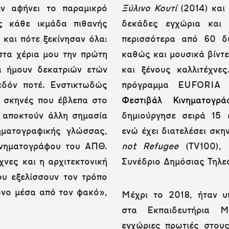
ν αφήνει το παραμικρό
Ξύλινο Κουτί
(2014) και
ας κάθε ικμάδα πιθανής
δεκάδες εγχώρια και 
 και πότε ξεκίνησαν όλα:
περισσότερα από 60 δι
στα χέρια μου την πρώτη
καθώς και μουσικά βίντ
α ήμουν δεκατριών ετών
και ξένους καλλιτέχνε
εδόν ποτέ. Ενστικτωδώς
πρόγραμμα EUFORIA (
 σκηνές που έβλεπα στο
Φεστιβάλ Κινηματογρ
 αποκτούν άλλη σημασία
δημιούργησε σειρά 15 
ηματογραφικής γλώσσας,
ενώ έχει διατελέσει σκη
ινηματογράφου του ΑΠΘ.
not Refugee
(TV100), 
νες και η αρχιτεκτονική
Συνέδριο Δημόσιας Τηλε
ου εξελίσσουν τον τρόπο
όνο μέσα από τον φακό»,
Μέχρι το 2018, ήταν υ
στα Εκπαιδευτήρια Μα
εγχώριες πρωτιές στου