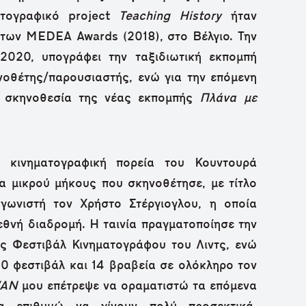
ατογραφικό project
Teaching History
ήταν
τ των MEDEA Awards (2018), στο Βέλγιο. Την
-2020, υπογράφει την ταξιδιωτική εκπομπή
οθέτης/παρουσιαστής, ενώ για την επόμενη
η σκηνοθεσία της νέας εκπομπής
Πλάνα με
ν κινηματογραφική πορεία του Κουντουρά
ία μικρού μήκους που σκηνοθέτησε, με τίτλο
αγωνιστή τον Χρήστο Στέργιογλου, η οποία
εθνή διαδρομή. Η ταινία πραγματοποίησε την
ές Φεστιβάλ Κινηματογράφου του Λιντς, ενώ
0 φεστιβάλ και 14 βραβεία σε ολόκληρο τον
VAN
μου επέτρεψε να οραματιστώ τα επόμενα