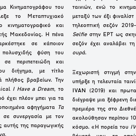
μα Κινηματογράφου του
ταινιών, ενώ το κινημ
εξε το Μεταπτυχιακό
μεταξύ των έξι φιναλίσ
ο κινηματογραφικό και
τηλεοπτική σεζόν 2019
ικής Μακεδονίας. Η πένα
Selfie
στην ΕΡΤ ως σκην
ρκέστηκε σε κάποιον
σεζόν έχει αναλάβει τ
 πολυσχιδής φύση του
ουρά
.
σε περιπετειώδη και
ου διήγημα, με τίτλο
Ξεχωριστή στιγμή στη
ά πλήθος βραβείων. Την
υπήρξε η τελευταία ταιν
sical
I Have a Dream
, το
IVAN
(2019) και πρωτ
ό έχει πλέον μπει για τα
διέγραψε μια ξέφρενη δι
κοποιημένα αφηγήματα
Τα
πρεμιέρα της στο Διεθν
, σε συνεργασία με τον
ακολούθησαν περίπου 10
ς αυτής της παραγωγικής
κόσμο. «Η πορεία του
I
να
.