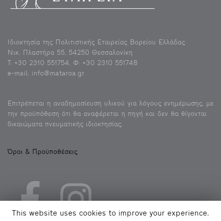
Ιδιοκτησία της Πολιτιστικής Εταιρείας Βορείου Ελλάδας
Νικ. Πλαστήρα 55, 54250 Θεσσαλονίκη
Τ: +30 2310 551754, Φ: +30 2310 551748
e-mail: info@mataroa.gr
Eπιτρέπεται η αναδημοσίευση υλικού για λόγους ενημέρωσης, με
την προϋπόθεση ότι θα αναφέρεται η πηγή και δεν θα θίγονται
δικαιώματα πνευματικής ιδιοκτησίας.
Όροι & Προϋποθέσεις
This website uses cookies to improve your experience.